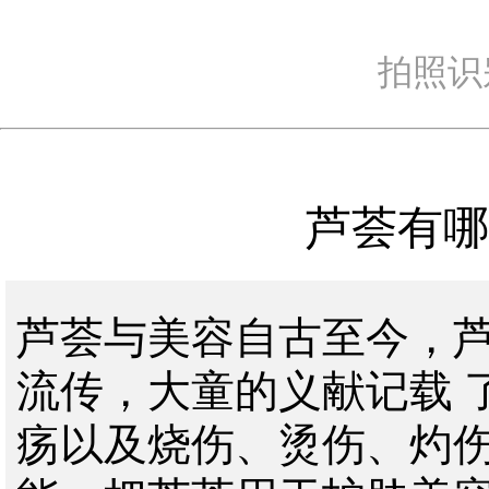
拍照识
芦荟有哪
芦荟与美容自古至今，
流传，大童的义献记载 
疡以及烧伤、烫伤、灼