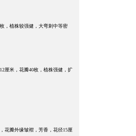
0枚，植株较强健，大弯刺中等密
12厘米，花瓣40枚，植株强健，扩
，花瓣外缘皱褶，芳香，花径15厘