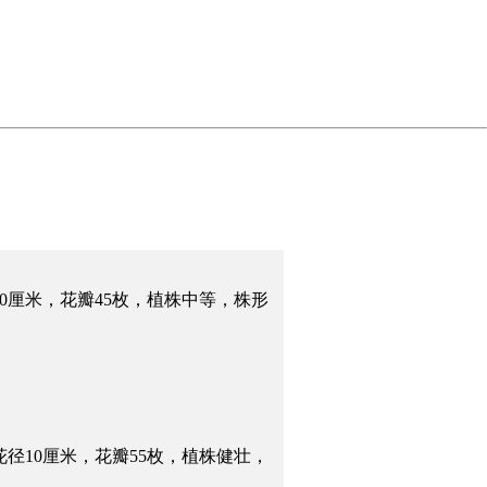
0
厘米，花瓣
45
枚，植株中等，株形
径10厘米，花瓣55枚，植株健壮，