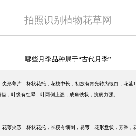
拍照识别植物花草网
哪些月季品种属于“古代月季”
，尖形萼片，杯状花托，花枝中长，初放有青光转为银白，花茎
1
锯齿，叶缘有红晕，叶两侧上翘，成角铁状，抗病力强。
薄，花萼尖形，杯状花托，长梗有细刺，易弯，花形盘状，芳香，花