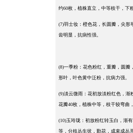
约60枚，植株直立，中等枝干，
(7)羽士妆：橙色花，长圆瓣，尖
齿明显，抗病性强。
(8)一季粉：花色粉红，重瓣，圆
形叶，叶色黄中泛粉，抗病力强。
(9)淡云微雨：花初放淡粉红色，
花瓣40枚，植株中等，枝干较弯曲
(10)玉玲珑：初放粉红转玉白，
等，分枝丛生状，勤花，成束成丛