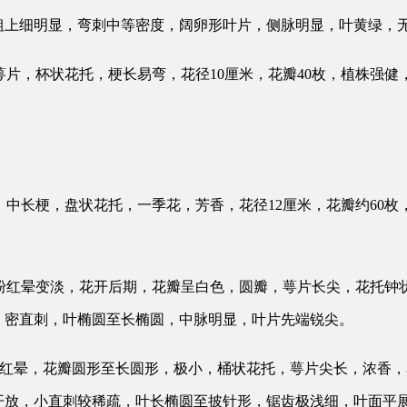
下粗上细明显，弯刺中等密度，阔卵形叶片，侧脉明显，叶黄绿，
形萼片，杯状花托，梗长易弯，花径10厘米，花瓣40枚，植株强
瓣，中长梗，盘状花托，一季花，芳香，花径12厘米，花瓣约60
渐粉红晕变淡，花开后期，花瓣呈白色，圆瓣，萼片长尖，花托钟
，密直刺，叶椭圆至长椭圆，中脉明显，叶片先端锐尖。
渐有红晕，花瓣圆形至长圆形，极小，桶状花托，萼片尖长，浓香，
开放，小直刺较稀疏，叶长椭圆至披针形，锯齿极浅细，叶面平