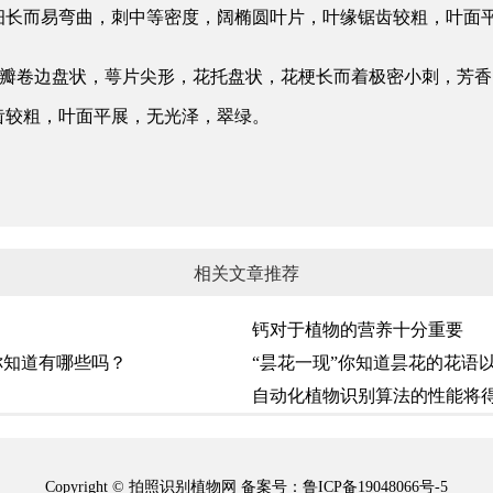
干细长而易弯曲，刺中等密度，阔椭圆叶片，叶缘锯齿较粗，叶面
长阔瓣卷边盘状，萼片尖形，花托盘状，花梗长而着极密小刺，芳
齿较粗，叶面平展，无光泽，翠绿。
相关文章推荐
钙对于植物的营养十分重要
你知道有哪些吗？
“昙花一现”你知道昙花的花语
自动化植物识别算法的性能将
Copyright © 拍照识别植物网
备案号：鲁ICP备19048066号-5