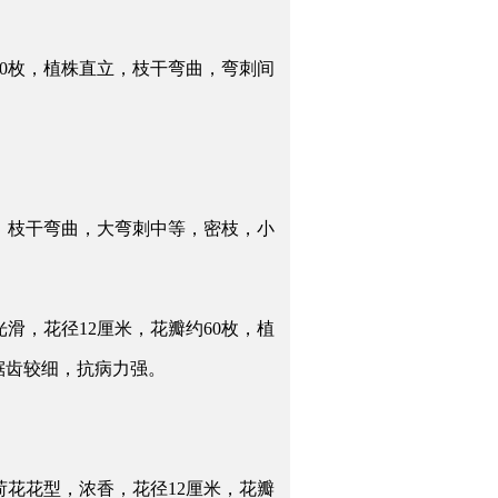
60枚，植株直立，枝干弯曲，弯刺间
，枝干弯曲，大弯刺中等，密枝，小
滑，花径12厘米，花瓣约60枚，植
锯齿较细，抗病力强。
荷花花型，浓香，花径12厘米，花瓣