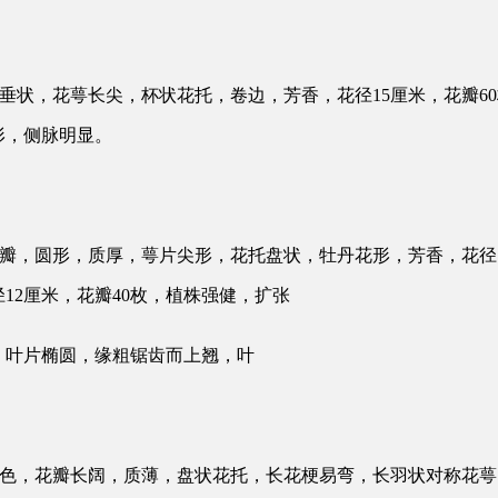
圆形垂状，花萼长尖，杯状花托，卷边，芳香，花径15厘米，花瓣6
形，侧脉明显。
，重瓣，圆形，质厚，萼片尖形，花托盘状，牡丹花形，芳香，花径
12厘米，花瓣40枚，植株强健，扩张
，叶片椭圆，缘粗锯齿而上翘，叶
为白色，花瓣长阔，质薄，盘状花托，长花梗易弯，长羽状对称花萼