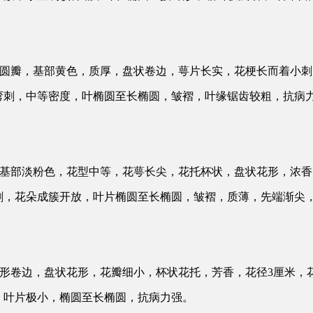
红，圆瓣，基部黄色，质厚，盘状卷边，萼片长实，花梗长而着小刺
弯刺，中等密度，叶椭圆至长椭圆，皱褶，叶缘锯齿较粗，抗病
形，基部淡粉色，花型中等，花萼长尖，花托杯状，盘状花形，浓香
刺，花朵成簇开放，叶片椭圆至长椭圆，皱褶，质薄，先端渐尖
，圆形卷边，盘状花形，花瓣细小，杯状花托，芳香，花径3厘米，
，叶片极小，椭圆至长椭圆，抗病力强。