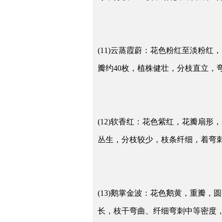
(11)云蒸霞蔚：花色粉红至淡粉
瓣约40枚，植株健壮，分枝直立，
(12)软香红：花色紫红，花瓣扇
丛生，分枝较少，枝条纤细，着弯
(13)鹅掌金波：花色鹅黄，重瓣
长，枝干弯曲、纤细弯刺中等密度