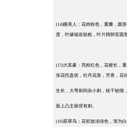
(14)睡美人：花肉粉色，重瓣，
度，叶缘锯齿较粗，叶片阔卵至圆
(15)大富豪：亮粉红色，花梗长
张花托盘状，牡丹花形，芳香，花径
生长，大弯刺间杂小刺，枝干较细
面上凸主脉背有刺。
(16)双翠鸟：花初放淡绿色，渐