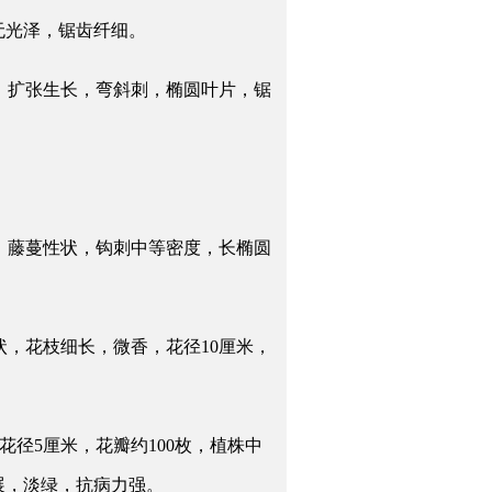
无光泽，锯齿纤细。
健，扩张生长，弯斜刺，椭圆叶片，锯
枚，藤蔓性状，钩刺中等密度，长椭圆
状，花枝细长，微香，花径10厘米，
花径5厘米，花瓣约100枚，植株中
展，淡绿，抗病力强。