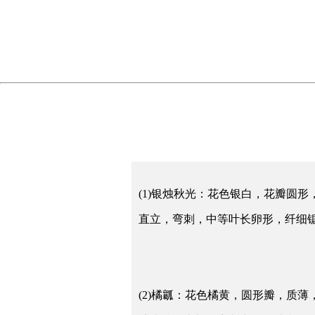
(1)
银烛秋光：花色银白，花瓣圆形
直立，弯刺，中等叶长卵形，纤细
(2)橘瓤：花色橘黄，圆形瓣，质