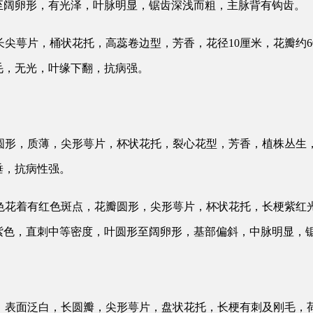
至阔卵形，有光泽，叶脉明显，锯齿深浅而粗，主脉背有钩齿。
，长尖萼片，桶状花托，高蕊卷边型，芳香，花径10厘米，花瓣约
毛，无光，叶缘下翻，抗病强。
瓣圆形，质薄，尖形萼片，杯状花托，裂心花型，芳香，植株丛生
垂，抗病性强。
秋色花着有红色斑点，花瓣圆形，尖形萼片，杯状花托，长梗紫红光
紫色，直刺中等密度，叶圆形至阔卵形，基部偏斜，中脉明显，
淡，表面泛白，长圆瓣，尖形萼片，盘状花托，长梗有刺及刚毛，