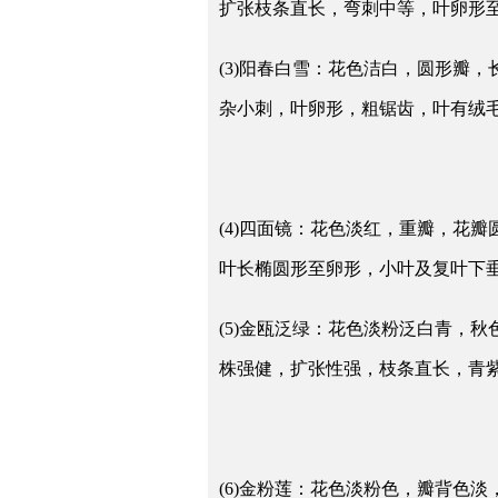
扩张枝条直长，弯刺中等，叶卵形
(3)阳春白雪：花色洁白，圆形瓣
杂小刺，叶卵形，粗锯齿，叶有绒
(4)四面镜：花色淡红，重瓣，花
叶长椭圆形至卵形，小叶及复叶下
(5)金瓯泛绿：花色淡粉泛白青，
株强健，扩张性强，枝条直长，青
(6)金粉莲：花色淡粉色，瓣背色