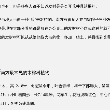
的也有，但是很多人都不知道发财是是会开花并且结果的。
被当地人当做一种“瓜”来对待的。南方有很多人在自家院子里种
但是现在大部分养的都是
放在办公桌上的发财树小盆栽这种的就
颗的发财树可以试试给他换大点的盆，多加一些土，并且搬到光
木 。高12-18米，树冠呈伞形，叶色青翠，树干下部膨大，呈
-7片；小叶椭圆形，长7-14厘米。花单生，花冠淡粉红色，中
12月，冬季为盛花期。