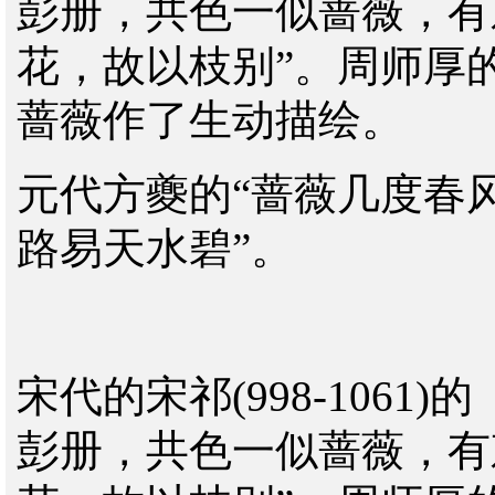
彭册，共色一似蔷薇，有
花，故以枝别”。周师厚
蔷薇作了生动描绘。
元代方夔的
“蔷薇几度春
路易天水碧”。
宋代的宋祁
(998-1061)
的
彭册，共色一似蔷薇，有